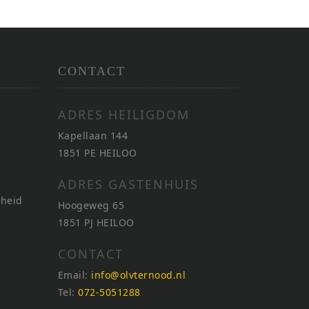
CONTACT
ADRES HEILIGDOM
Kapellaan 144
1851 PE HEILOO
ADRES GASTENHUIS
nheid
Hoogeweg 65
1851 PJ HEILOO
CONTACT
Email:
info@olvternood.nl
Tel:
072-5051288