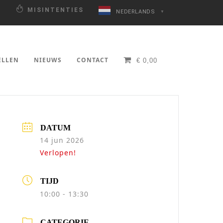
N
MISINTENTIES
NEDERLANDS
▼
ELLEN
NIEUWS
CONTACT
€
0,00
DATUM
14 jun 2026
Verlopen!
TIJD
10:00 - 13:30
CATEGORIE