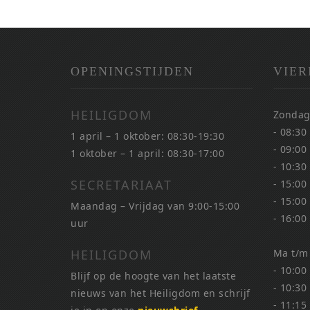
OPENINGSTIJDEN
VIER
HEILIGDOM
Zondag
- 08:30
1 april – 1 oktober: 08:30-19:30
- 09:00
1 oktober – 1 april: 08:30-17:00
- 10:30
SECRETARIAAT
- 15:00
- 15:00
Maandag – Vrijdag van 9:00-15:00
- 16:00
uur
HEILIGDOM
Ma t/m
- 10:00
Blijf op de hoogte van het laatste
- 10:30
nieuws van het Heiligdom en schrijf
- 11:15