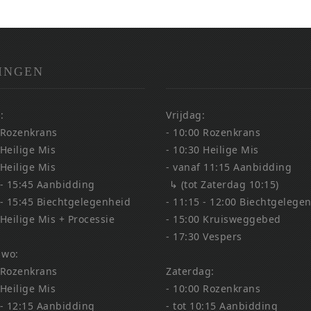
INGEN
:
Vrijdag:
 Rozenkrans
- 10:00 Rozenkrans
 Heilige Mis
- 10:30 Heilige Mis
 Heilige Mis
- vanaf 11:15 Aanbidding
 - 15:45 Aanbidding
↳ (tot Zaterdag 10:15)
 - 15:45 Biechtgelegenheid
- 11:15 - 12:00 Biechtgelege
 Heilige Mis + Processie
- 15:00 Kruisweggebed
- 17:30 Vespers
 wo:
 Rozenkrans
Zaterdag:
 Heilige Mis
- 10:00 Rozenkrans
 - 12:15 Aanbidding
- tot 10:15 Aanbidding