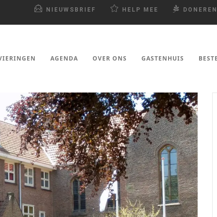
NIEUWSBRIEF
HELP MEE
DONERE
VIERINGEN
AGENDA
OVER ONS
GASTENHUIS
BEST