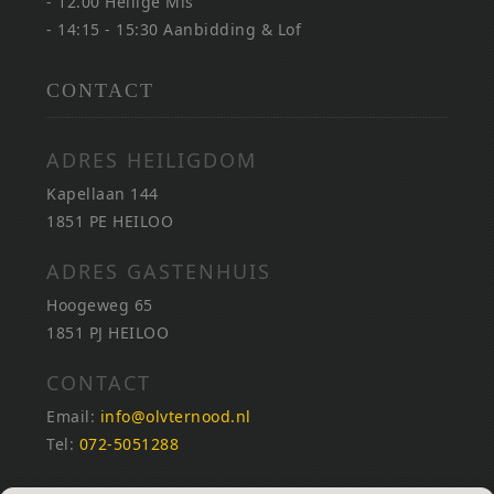
- 12.00 Heilige Mis
- 14:15 - 15:30 Aanbidding & Lof
CONTACT
ADRES HEILIGDOM
Kapellaan 144
1851 PE HEILOO
ADRES GASTENHUIS
Hoogeweg 65
1851 PJ HEILOO
CONTACT
Email:
info@olvternood.nl
Tel:
072-5051288
REKENINGNUMMERS