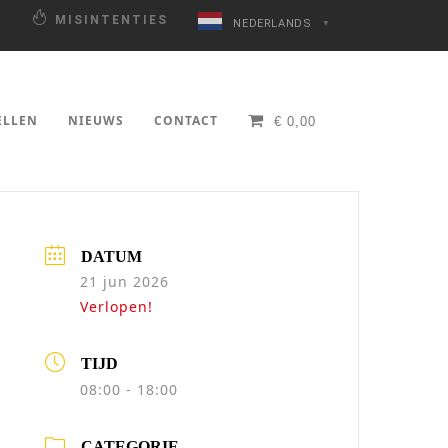
N
MISINTENTIES
NEDERLANDS
▼
ELLEN
NIEUWS
CONTACT
€
0,00
DATUM
21 jun 2026
Verlopen!
TIJD
08:00 - 18:00
CATEGORIE