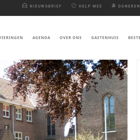
NIEUWSBRIEF
HELP MEE
DONERE
VIERINGEN
AGENDA
OVER ONS
GASTENHUIS
BEST