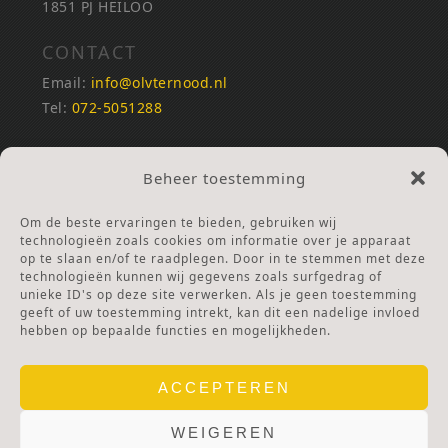
1851 PJ HEILOO
CONTACT
Email:
info@olvternood.nl
Tel:
072-5051288
REKENINGNUMMERS
Beheer toestemming
NL25INGB0000672168
NL42RABO0120502399
Om de beste ervaringen te bieden, gebruiken wij
Ga naar Doneren
technologieën zoals cookies om informatie over je apparaat
op te slaan en/of te raadplegen. Door in te stemmen met deze
technologieën kunnen wij gegevens zoals surfgedrag of
ANBI Stichting
unieke ID's op deze site verwerken. Als je geen toestemming
RSIN nummer:
002832987
geeft of uw toestemming intrekt, kan dit een nadelige invloed
hebben op bepaalde functies en mogelijkheden.
ACCEPTEREN
WEIGEREN