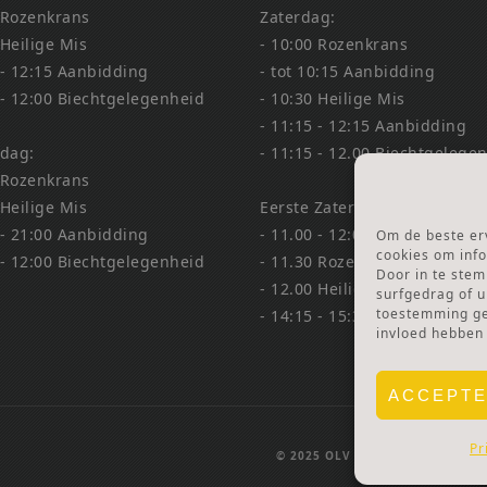
 Rozenkrans
Zaterdag:
 Heilige Mis
- 10:00 Rozenkrans
 - 12:15 Aanbidding
- tot 10:15 Aanbidding
 - 12:00 Biechtgelegenheid
- 10:30 Heilige Mis
- 11:15 - 12:15 Aanbidding
dag:
- 11:15 - 12.00 Biechtgelege
 Rozenkrans
 Heilige Mis
Eerste Zaterdag Bedevaart:
 - 21:00 Aanbidding
- 11.00 - 12:00 Biechtgelege
Om de beste erv
cookies om info
 - 12:00 Biechtgelegenheid
- 11.30 Rozenkrans
Door in te ste
- 12.00 Heilige Mis
surfgedrag of u
toestemming gee
- 14:15 - 15:30 Aanbidding &
invloed hebben
ACCEPT
Pr
© 2025 OLV TER NOOD.
WEBSIT