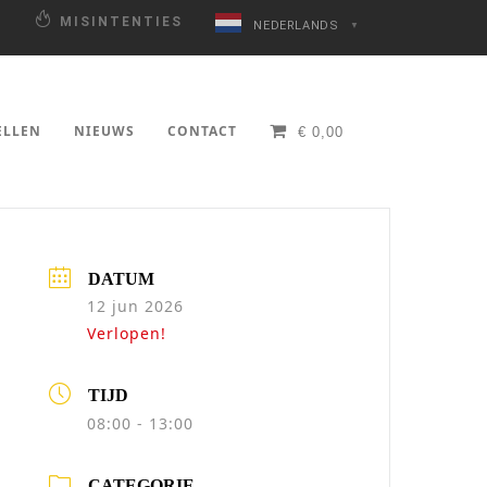
N
MISINTENTIES
NEDERLANDS
▼
ELLEN
NIEUWS
CONTACT
€
0,00
DATUM
12 jun 2026
Verlopen!
TIJD
08:00 - 13:00
CATEGORIE