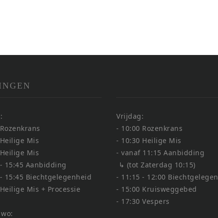
INGEN
:
Vrijdag:
 Rozenkrans
- 10:00 Rozenkrans
 Heilige Mis
- 10:30 Heilige Mis
 Heilige Mis
- vanaf 11:15 Aanbidding
 - 15:45 Aanbidding
↳ (tot Zaterdag 10:15)
 - 15:45 Biechtgelegenheid
- 11:15 - 12:00 Biechtgelege
 Heilige Mis + Processie
- 15:00 Kruisweggebed
- 17:30 Vespers
 wo: