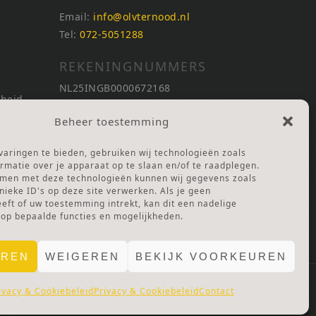
Email:
info@olvternood.nl
Tel:
072-5051288
REKENINGNUMMERS
NL25INGB0000672168
nheid
NL42RABO0120502399
Beheer toestemming
Ga naar Doneren
nheid
aringen te bieden, gebruiken wij technologieën zoals
ANBI Stichting
rmatie over je apparaat op te slaan en/of te raadplegen.
RSIN nummer:
002832987
mmen met deze technologieën kunnen wij gegevens zoals
nieke ID's op deze site verwerken. Als je geen
ft of uw toestemming intrekt, kan dit een nadelige
 Lof
 op bepaalde functies en mogelijkheden.
EREN
WEIGEREN
BEKIJK VOORKEUREN
ivacy & Cookiebeleid
Privacy & Cookiebeleid
Contact
E.
PRIVACY & COOKIES.
DISCLAIMER.
AVG PROTOCOL.