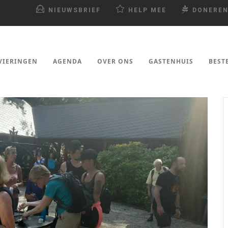
NIEUWSBRIEF
HELP MEE
DONERE
VIERINGEN
AGENDA
OVER ONS
GASTENHUIS
BEST