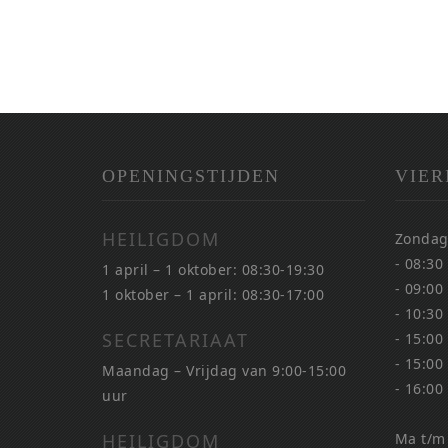
OPENINGSTIJDEN
VIER
HEILIGDOM
Zondag
- 08:30
1 april – 1 oktober: 08:30-19:30
- 09:00
1 oktober – 1 april: 08:30-17:00
- 10:30
SECRETARIAAT
- 15:00
- 15:00
Maandag – Vrijdag van 9:00-15:00
- 16:00
uur
HEILIGDOM
Ma t/m