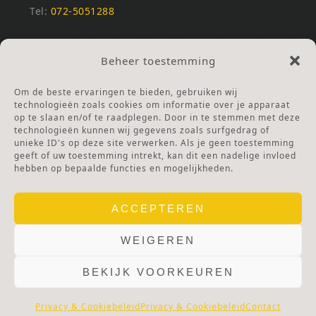
Tel:
072-5051288
REKENINGNUMMERS
Beheer toestemming
NL25INGB0000672168
NL42RABO0120502399
Om de beste ervaringen te bieden, gebruiken wij
Ga naar Doneren
technologieën zoals cookies om informatie over je apparaat
op te slaan en/of te raadplegen. Door in te stemmen met deze
technologieën kunnen wij gegevens zoals surfgedrag of
ANBI Stichting
unieke ID's op deze site verwerken. Als je geen toestemming
RSIN nummer:
002832987
geeft of uw toestemming intrekt, kan dit een nadelige invloed
hebben op bepaalde functies en mogelijkheden.
ACCEPTEREN
WEIGEREN
BEKIJK VOORKEUREN
© 2025 OLV TER NOOD.
WEBSITE.
PRIVACY & COOKIES.
DISCLAIMER.
AVG PROTOCOL.
Privacy & Cookiebeleid
Privacy & Cookiebeleid
Contact