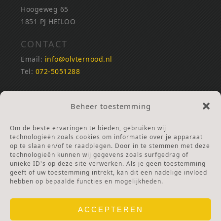
Hoogeweg 65
1851 PJ HEILOO
CONTACT
Email:
info@olvternood.nl
Tel:
072-5051288
REKENINGNUMMERS
Beheer toestemming
NL25INGB0000672168
NL42RABO0120502399
Om de beste ervaringen te bieden, gebruiken wij
Ga naar Doneren
technologieën zoals cookies om informatie over je apparaat
op te slaan en/of te raadplegen. Door in te stemmen met deze
technologieën kunnen wij gegevens zoals surfgedrag of
ANBI Stichting
unieke ID's op deze site verwerken. Als je geen toestemming
RSIN nummer:
002832987
geeft of uw toestemming intrekt, kan dit een nadelige invloed
hebben op bepaalde functies en mogelijkheden.
ACCEPTEREN