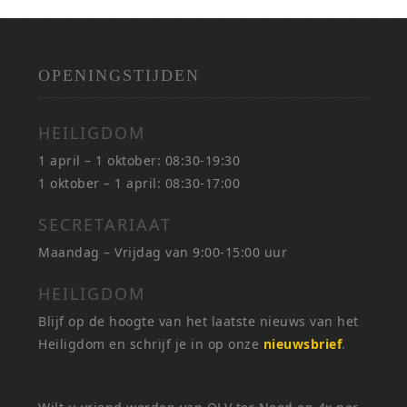
OPENINGSTIJDEN
HEILIGDOM
1 april – 1 oktober: 08:30-19:30
1 oktober – 1 april: 08:30-17:00
SECRETARIAAT
Maandag – Vrijdag van 9:00-15:00 uur
HEILIGDOM
Blijf op de hoogte van het laatste nieuws van het
Heiligdom en schrijf je in op onze
nieuwsbrief
.