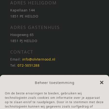
ADRES HEILIGDOM
Kapellaan 144
1851 PE HEILOO
ADRES GASTENHUIS
Hoogeweg 65
1851 PJ HEILOO
CONTACT
Email:
info@olvternood.nl
Tel:
072-5051288
REKENINGNUMMERS
Beheer toestemming
NL25INGB0000672168
NL42RABO0120502399
Om de beste ervaringen te bieden, gebruiken wij
Ga naar Doneren
technologieën zoals cookies om informatie over je apparaat
op te slaan en/of te raadplegen. Door in te stemmen met deze
technologieën kunnen wij gegevens zoals surfgedrag of
ANBI Stichting