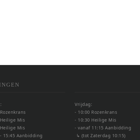
INGEN
:
Vrijdag:
 Rozenkrans
- 10:00 Rozenkrans
 Heilige Mis
- 10:30 Heilige Mis
 Heilige Mis
- vanaf 11:15 Aanbidding
 - 15:45 Aanbidding
↳ (tot Zaterdag 10:15)