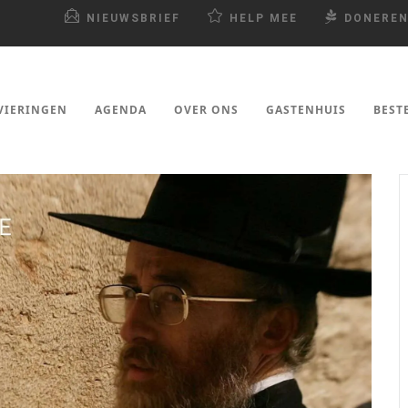
NIEUWSBRIEF
HELP MEE
DONERE
VIERINGEN
AGENDA
OVER ONS
GASTENHUIS
BEST