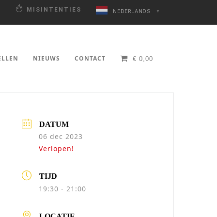
N
MISINTENTIES
NEDERLANDS
▼
ELLEN
NIEUWS
CONTACT
€
0,00
DATUM
06 dec 2023
Verlopen!
TIJD
19:30 - 21:00
LOCATIE