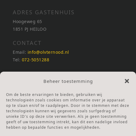
ADRES GASTENHUIS
Hoogeweg 65
1851 PJ HEILOO
CONTACT
Email:
info@olvternood.nl
Tel:
072-5051288
REKENINGNUMMERS
Beheer toestemming
NL25INGB0000672168
NL42RABO0120502399
Om de beste ervaringen te bieden, gebruiken wij
Ga naar Doneren
technologieën zoals cookies om informatie over je apparaat
op te slaan en/of te raadplegen. Door in te stemmen met deze
technologieën kunnen wij gegevens zoals surfgedrag of
ANBI Stichting
unieke ID's op deze site verwerken. Als je geen toestemming
RSIN nummer:
002832987
geeft of uw toestemming intrekt, kan dit een nadelige invloed
hebben op bepaalde functies en mogelijkheden.