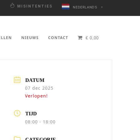
N
MISINTENTIES
NEDERLANDS
▼
ELLEN
NIEUWS
CONTACT
€
0,00
DATUM
07 dec 2025
Verlopen!
TIJD
08:00 - 18:00
CATEGORIE