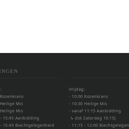
INGEN
:
Vrijdag:
 Rozenkrans
- 10:00 Rozenkrans
 Heilige Mis
- 10:30 Heilige Mis
 Heilige Mis
- vanaf 11:15 Aanbidding
 - 15:45 Aanbidding
↳ (tot Zaterdag 10:15)
 - 15:45 Biechtgelegenheid
- 11:15 - 12:00 Biechtgelege