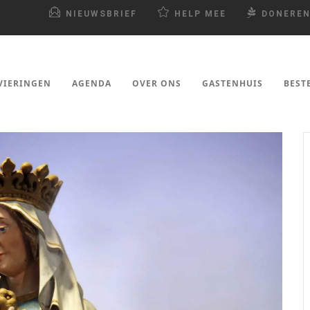
NIEUWSBRIEF
HELP MEE
DONERE
VIERINGEN
AGENDA
OVER ONS
GASTENHUIS
BEST