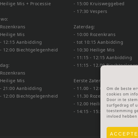
 Heilige Mis + Processie
- 15:00 Kruisweggebed
- 17:30 Vespers
 wo:
 Rozenkrans
Zaterdag:
 Heilige Mis
- 10:00 Rozenkrans
 - 12:15 Aanbidding
- tot 10:15 Aanbidding
 - 12:00 Biechtgelegenheid
- 10:30 Heilige Mis
- 11:15 - 12:15 Aanbidding
dag:
- 11:15 - 12.00 Biechtgelege
 Rozenkrans
 Heilige Mis
Eerste Zaterdag Bedevaart:
 - 21:00 Aanbidding
- 11.00 - 12:00 Biechtgelege
Om de beste erv
cookies om info
 - 12:00 Biechtgelegenheid
- 11.30 Rozenkrans
Door in te ste
- 12.00 Heilige Mis
surfgedrag of u
toestemming gee
- 14:15 - 15:30 Aanbidding &
invloed hebben
ACCEPT