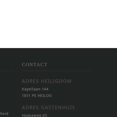
CONTACT
ADRES HEILIGDOM
Kapellaan 144
1851 PE HEILOO
ADRES GASTENHUIS
nheid
Hoogeweg 65