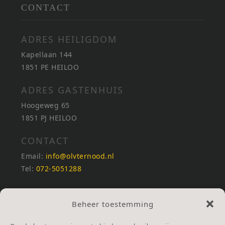
CONTACT
ADRES HEILIGDOM
Kapellaan 144
1851 PE HEILOO
ADRES GASTENHUIS
Hoogeweg 65
1851 PJ HEILOO
CONTACT
Email:
info@olvternood.nl
Tel:
072-5051288
REKENINGNUMMERS
Beheer toestemming
NL25INGB0000672168
NL42RABO0120502399