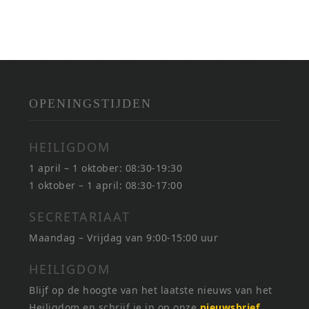
OPENINGSTIJDEN
HEILIGDOM
1 april – 1 oktober: 08:30-19:30
1 oktober – 1 april: 08:30-17:00
SECRETARIAAT
Maandag – Vrijdag van 9:00-15:00 uur
HEILIGDOM
Blijf op de hoogte van het laatste nieuws van het
Heiligdom en schrijf je in op onze
nieuwsbrief
.