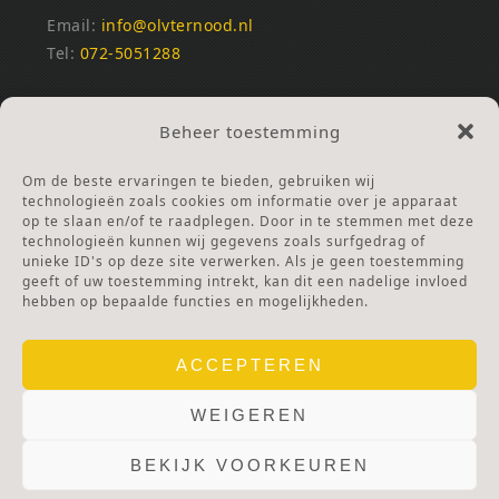
Email:
info@olvternood.nl
Tel:
072-5051288
REKENINGNUMMERS
Beheer toestemming
NL25INGB0000672168
NL42RABO0120502399
Om de beste ervaringen te bieden, gebruiken wij
Ga naar Doneren
technologieën zoals cookies om informatie over je apparaat
op te slaan en/of te raadplegen. Door in te stemmen met deze
technologieën kunnen wij gegevens zoals surfgedrag of
ANBI Stichting
unieke ID's op deze site verwerken. Als je geen toestemming
RSIN nummer:
002832987
geeft of uw toestemming intrekt, kan dit een nadelige invloed
hebben op bepaalde functies en mogelijkheden.
ACCEPTEREN
WEIGEREN
BEKIJK VOORKEUREN
© 2025 OLV TER NOOD.
WEBSITE.
PRIVACY & COOKIES.