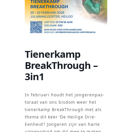
Tienerkamp
BreakThrough –
3in1
In februari houdt het jon­ge­ren­pas­
to­raat van ons bisdom weer het
tiener­kamp BreakThrough met als
thema dit keer ‘De Heilige Drie-
Eenheid’! Jon­ge­ren zijn van harte
uit­ge­no­digd om dit mee te maken.