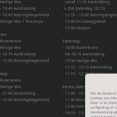
 Heilige Mis
- vanaf 11:15 Aanbidding
 - 15:45 Aanbidding
↳ (tot Zaterdag 10:15)
 - 15:45 Biechtgelegenheid
- 11:15 - 12:00 Biechtgelege
 Heilige Mis + Processie
- 15:00 Kruisweggebed
- 17:30 Vespers
 wo:
 Rozenkrans
Zaterdag:
 Heilige Mis
- 10:00 Rozenkrans
 - 12:15 Aanbidding
- tot 10:15 Aanbidding
 - 12:00 Biechtgelegenheid
- 10:30 Heilige Mis
- 11:15 - 12:15 Aanbidding
dag:
- 11:15 - 12.00 Biechtgelege
 Rozenkrans
 Heilige Mis
Eerste Zaterdag Bedevaart:
 - 21:00 Aanbidding
- 11.00 - 12:00 Biechtgelege
Om de beste erv
cookies om info
 - 12:00 Biechtgelegenheid
- 11.30 Rozenkrans
Door in te ste
- 12.00 Heilige Mis
surfgedrag of u
toestemming gee
- 14:15 - 15:30 Aanbidding &
invloed hebben