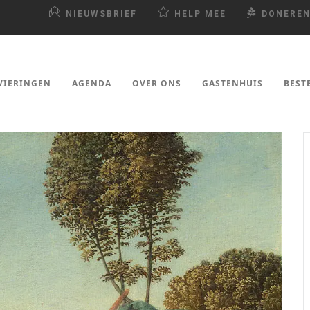
NIEUWSBRIEF
HELP MEE
DONERE
VIERINGEN
AGENDA
OVER ONS
GASTENHUIS
BEST