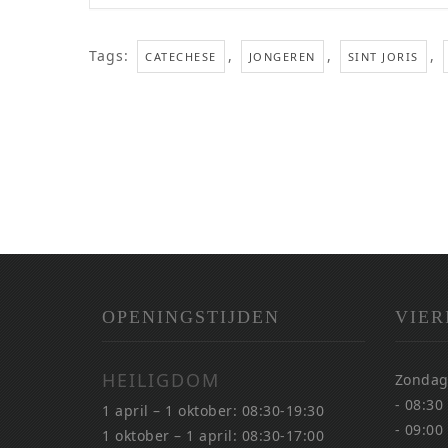
Tags:
,
,
,
CATECHESE
JONGEREN
SINT JORIS
OPENINGSTIJDEN
VIER
HEILIGDOM
Zondag
- 08:30
1 april – 1 oktober: 08:30-19:30
- 09:00
1 oktober – 1 april: 08:30-17:00