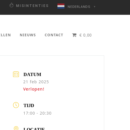
N
MISINTENTIES
NEDERLANDS
▼
ELLEN
NIEUWS
CONTACT
€
0,00
DATUM
21 feb 2025
Verlopen!
TIJD
17:00 - 20:30
LOCATIE