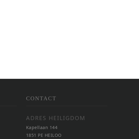
CONTACT
ADRES HEILIGDOM
Kapellaan 144
1851 PE HEILOO