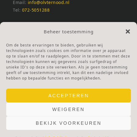
Email:
info@olvternood.nl
Tel:
072-5051288
REKENINGNUMMERS
Beheer toestemming
NL25INGB0000672168
NL42RABO0120502399
Om de beste ervaringen te bieden, gebruiken wij
Ga naar Doneren
technologieën zoals cookies om informatie over je apparaat
op te slaan en/of te raadplegen. Door in te stemmen met deze
technologieën kunnen wij gegevens zoals surfgedrag of
ANBI Stichting
unieke ID's op deze site verwerken. Als je geen toestemming
RSIN nummer:
002832987
geeft of uw toestemming intrekt, kan dit een nadelige invloed
hebben op bepaalde functies en mogelijkheden.
ACCEPTEREN
WEIGEREN
BEKIJK VOORKEUREN
© 2025 OLV TER NOOD.
WEBSITE.
PRIVACY & COOKIES.
DISCLAIMER.
AVG PROTOCOL.