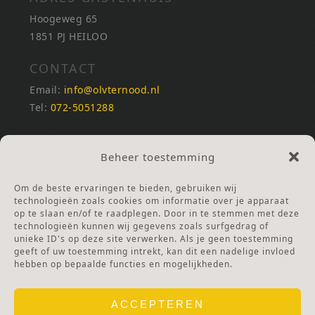
Hoogeweg 65
1851 PJ HEILOO
CONTACT
Email:
info@olvternood.nl
Tel:
072-5051288
REKENINGNUMMERS
Beheer toestemming
NL25INGB0000672168
NL42RABO0120502399
Om de beste ervaringen te bieden, gebruiken wij
Ga naar Doneren
technologieën zoals cookies om informatie over je apparaat
op te slaan en/of te raadplegen. Door in te stemmen met deze
technologieën kunnen wij gegevens zoals surfgedrag of
ANBI Stichting
unieke ID's op deze site verwerken. Als je geen toestemming
RSIN nummer:
002832987
geeft of uw toestemming intrekt, kan dit een nadelige invloed
hebben op bepaalde functies en mogelijkheden.
ACCEPTEREN