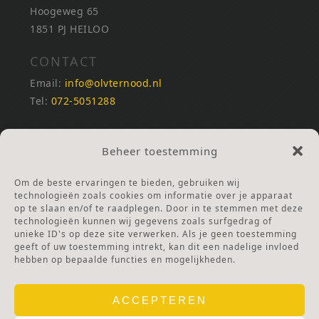
Hoogeweg 65
1851 PJ HEILOO
CONTACT
Email:
info@olvternood.nl
Tel:
072-5051288
REKENINGNUMMERS
Beheer toestemming
NL25INGB0000672168
NL42RABO0120502399
Om de beste ervaringen te bieden, gebruiken wij
Ga naar Doneren
technologieën zoals cookies om informatie over je apparaat
op te slaan en/of te raadplegen. Door in te stemmen met deze
technologieën kunnen wij gegevens zoals surfgedrag of
ANBI Stichting
unieke ID's op deze site verwerken. Als je geen toestemming
RSIN nummer:
002832987
geeft of uw toestemming intrekt, kan dit een nadelige invloed
hebben op bepaalde functies en mogelijkheden.
ACCEPTEREN