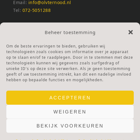
Email:
info@olvternood.nl
Tel:
072-5051288
REKENINGNUMMERS
Beheer toestemming
NL25INGB0000672168
NL42RABO0120502399
Om de beste ervaringen te bieden, gebruiken wij
Ga naar Doneren
technologieën zoals cookies om informatie over je apparaat
op te slaan en/of te raadplegen. Door in te stemmen met deze
technologieën kunnen wij gegevens zoals surfgedrag of
ANBI Stichting
unieke ID's op deze site verwerken. Als je geen toestemming
RSIN nummer:
002832987
geeft of uw toestemming intrekt, kan dit een nadelige invloed
hebben op bepaalde functies en mogelijkheden.
ACCEPTEREN
WEIGEREN
BEKIJK VOORKEUREN
© 2025 OLV TER NOOD.
WEBSITE.
PRIVACY & COOKIES.
DISCLAIMER.
AVG PROTOCOL.