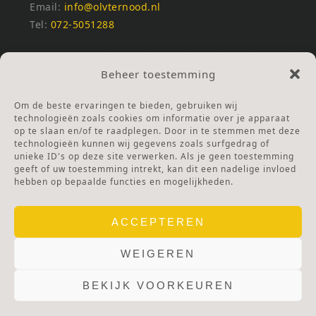
Email:
info@olvternood.nl
Tel:
072-5051288
REKENINGNUMMERS
Beheer toestemming
NL25INGB0000672168
NL42RABO0120502399
Om de beste ervaringen te bieden, gebruiken wij
Ga naar Doneren
technologieën zoals cookies om informatie over je apparaat
op te slaan en/of te raadplegen. Door in te stemmen met deze
technologieën kunnen wij gegevens zoals surfgedrag of
ANBI Stichting
unieke ID's op deze site verwerken. Als je geen toestemming
RSIN nummer:
002832987
geeft of uw toestemming intrekt, kan dit een nadelige invloed
hebben op bepaalde functies en mogelijkheden.
ACCEPTEREN
WEIGEREN
BEKIJK VOORKEUREN
© 2025 OLV TER NOOD.
WEBSITE.
PRIVACY & COOKIES.