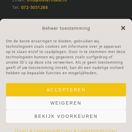
Tel:
072-5051288
REKENINGNUMMERS
Beheer toestemming
NL25INGB0000672168
NL42RABO0120502399
Om de beste ervaringen te bieden, gebruiken wij
Ga naar Doneren
technologieën zoals cookies om informatie over je apparaat
op te slaan en/of te raadplegen. Door in te stemmen met deze
technologieën kunnen wij gegevens zoals surfgedrag of
ANBI Stichting
unieke ID's op deze site verwerken. Als je geen toestemming
RSIN nummer:
002832987
geeft of uw toestemming intrekt, kan dit een nadelige invloed
hebben op bepaalde functies en mogelijkheden.
ACCEPTEREN
WEIGEREN
BEKIJK VOORKEUREN
© 2025 OLV TER NOOD.
WEBSITE.
PRIVACY & COOKIES.
DISCLAIMER.
AVG PROTOCOL.
Privacy & Cookiebeleid
Privacy & Cookiebeleid
Contact