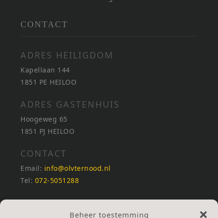
CONTACT
ADRES HEILIGDOM
Kapellaan 144
1851 PE HEILOO
ADRES GASTENHUIS
Hoogeweg 65
1851 PJ HEILOO
CONTACT
Email:
info@olvternood.nl
Tel:
072-5051288
REKENINGNUMMERS
Beheer toestemming
NL25INGB0000672168