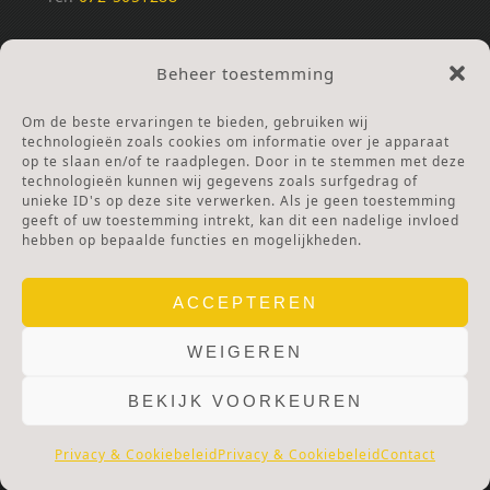
REKENINGNUMMERS
Beheer toestemming
NL25INGB0000672168
NL42RABO0120502399
Om de beste ervaringen te bieden, gebruiken wij
Ga naar Doneren
technologieën zoals cookies om informatie over je apparaat
op te slaan en/of te raadplegen. Door in te stemmen met deze
technologieën kunnen wij gegevens zoals surfgedrag of
ANBI Stichting
unieke ID's op deze site verwerken. Als je geen toestemming
RSIN nummer:
002832987
geeft of uw toestemming intrekt, kan dit een nadelige invloed
hebben op bepaalde functies en mogelijkheden.
ACCEPTEREN
WEIGEREN
BEKIJK VOORKEUREN
© 2025 OLV TER NOOD.
WEBSITE.
PRIVACY & COOKIES.
DISCLAIMER.
AVG PROTOCOL.
Privacy & Cookiebeleid
Privacy & Cookiebeleid
Contact