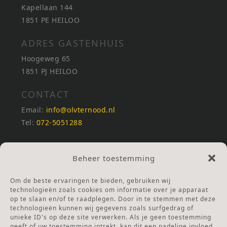
Kapellaan 144
1851 PE HEILOO
ADRES GASTENHUIS
Hoogeweg 65
1851 PJ HEILOO
CONTACT
Email:
info@olvternood.nl
Tel:
072-5051288
REKENINGNUMMERS
Beheer toestemming
NL25INGB0000672168
NL42RABO0120502399
Om de beste ervaringen te bieden, gebruiken wij
Ga naar Doneren
technologieën zoals cookies om informatie over je apparaat
op te slaan en/of te raadplegen. Door in te stemmen met deze
technologieën kunnen wij gegevens zoals surfgedrag of
ANBI Stichting
unieke ID's op deze site verwerken. Als je geen toestemming
RSIN nummer:
002832987
geeft of uw toestemming intrekt, kan dit een nadelige invloed