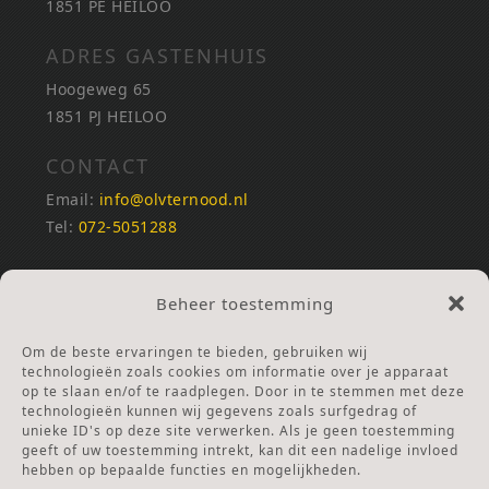
1851 PE HEILOO
ADRES GASTENHUIS
Hoogeweg 65
1851 PJ HEILOO
CONTACT
Email:
info@olvternood.nl
Tel:
072-5051288
REKENINGNUMMERS
Beheer toestemming
NL25INGB0000672168
NL42RABO0120502399
Om de beste ervaringen te bieden, gebruiken wij
Ga naar Doneren
technologieën zoals cookies om informatie over je apparaat
op te slaan en/of te raadplegen. Door in te stemmen met deze
technologieën kunnen wij gegevens zoals surfgedrag of
ANBI Stichting
unieke ID's op deze site verwerken. Als je geen toestemming
RSIN nummer:
002832987
geeft of uw toestemming intrekt, kan dit een nadelige invloed
hebben op bepaalde functies en mogelijkheden.