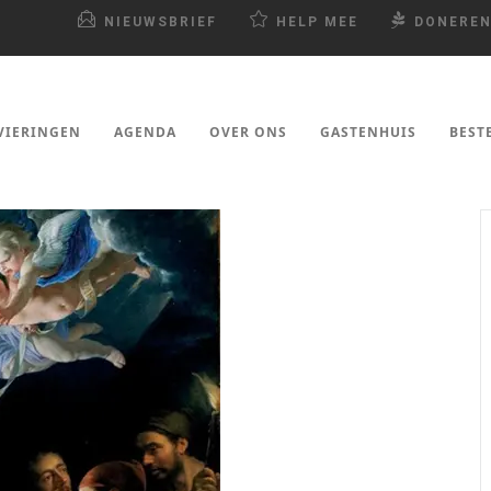
NIEUWSBRIEF
HELP MEE
DONERE
VIERINGEN
AGENDA
OVER ONS
GASTENHUIS
BEST