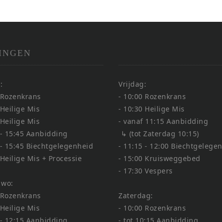
INGEN
:
Vrijdag:
 Rozenkrans
- 10:00 Rozenkrans
 Heilige Mis
- 10:30 Heilige Mis
 Heilige Mis
- vanaf 11:15 Aanbidding
 - 15:45 Aanbidding
↳ (tot Zaterdag 10:15)
 - 15:45 Biechtgelegenheid
- 11:15 - 12:00 Biechtgelege
 Heilige Mis + Processie
- 15:00 Kruisweggebed
- 17:30 Vespers
 wo:
 Rozenkrans
Zaterdag:
 Heilige Mis
- 10:00 Rozenkrans
 - 12:15 Aanbidding
- tot 10:15 Aanbidding