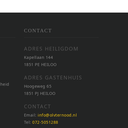
CONTACT
ADRES HEILIGDOM
Kapellaan 144
1851 PE HEILOO
ADRES GASTENHUIS
nheid
Hoogeweg 65
1851 PJ HEILOO
CONTACT
Email:
info@olvternood.nl
Tel:
072-5051288