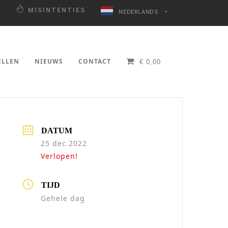
N
MISINTENTIES
NEDERLANDS
▼
ELLEN
NIEUWS
CONTACT
€
0,00
DATUM
25 dec 2022
Verlopen!
TIJD
Gehele dag