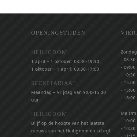
OPENINGSTIJDEN
VIER
HEILIGDOM
Zondag
- 08:30
1 april – 1 oktober: 08:30-19:30
- 09:00
1 oktober – 1 april: 08:30-17:00
- 10:30
SECRETARIAAT
- 15:00
- 15:00
Maandag – Vrijdag van 9:00-15:00
- 16:00
uur
HEILIGDOM
Ma t/m
- 10:00
Blijf op de hoogte van het laatste
- 10:30
nieuws van het Heiligdom en schrijf
- 11:15