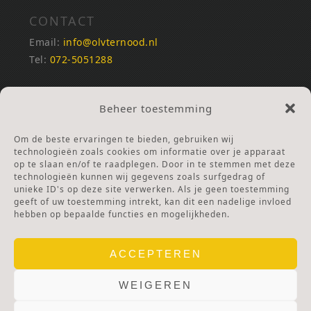
CONTACT
Email:
info@olvternood.nl
Tel:
072-5051288
REKENINGNUMMERS
Beheer toestemming
NL25INGB0000672168
NL42RABO0120502399
Om de beste ervaringen te bieden, gebruiken wij
Ga naar Doneren
technologieën zoals cookies om informatie over je apparaat
op te slaan en/of te raadplegen. Door in te stemmen met deze
technologieën kunnen wij gegevens zoals surfgedrag of
ANBI Stichting
unieke ID's op deze site verwerken. Als je geen toestemming
RSIN nummer:
002832987
geeft of uw toestemming intrekt, kan dit een nadelige invloed
hebben op bepaalde functies en mogelijkheden.
ACCEPTEREN
WEIGEREN