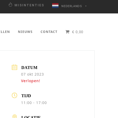
N
MISINTENTIES
NEDERLANDS
▼
ELLEN
NIEUWS
CONTACT
€
0,00
DATUM
07 okt 2023
Verlopen!
TIJD
11:00 - 17:00
LOCATIE