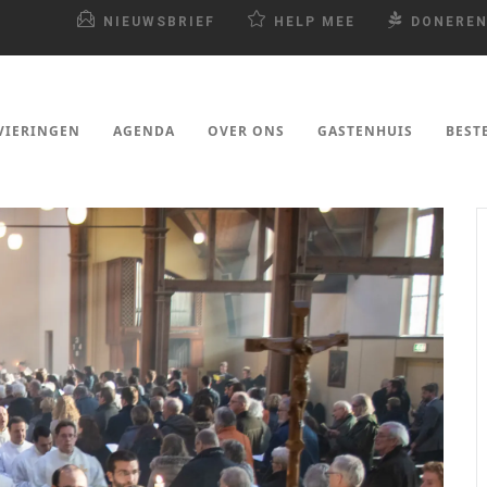
NIEUWSBRIEF
HELP MEE
DONERE
VIERINGEN
AGENDA
OVER ONS
GASTENHUIS
BEST