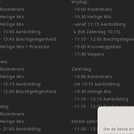
:
Vrijdag:
 Rozenkrans
- 10:00 Rozenkrans
 Heilige Mis
- 10:30 Heilige Mis
 Heilige Mis
- vanaf 11:15 Aanbidding
 - 15:45 Aanbidding
↳ (tot Zaterdag 10:15)
 - 15:45 Biechtgelegenheid
- 11:15 - 12:00 Biechtgelege
 Heilige Mis + Processie
- 15:00 Kruisweggebed
- 17:30 Vespers
 wo:
 Rozenkrans
Zaterdag:
 Heilige Mis
- 10:00 Rozenkrans
 - 12:15 Aanbidding
- tot 10:15 Aanbidding
 - 12:00 Biechtgelegenheid
- 10:30 Heilige Mis
- 11:15 - 12:15 Aanbidding
dag:
- 11:15 - 12.00 Biechtgelege
 Rozenkrans
 Heilige Mis
Eerste Zaterdag Bedevaart:
 - 21:00 Aanbidding
- 11.00 - 12:00 Biechtgelege
Om de beste erv