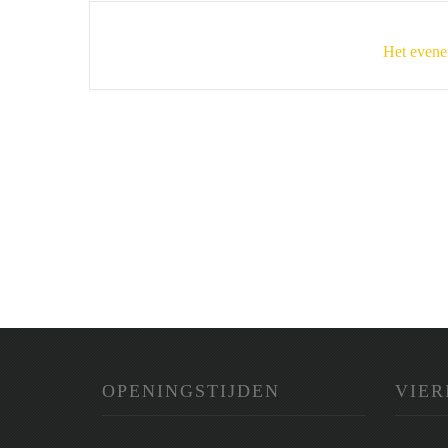
Het evene
OPENINGSTIJDEN
VIER