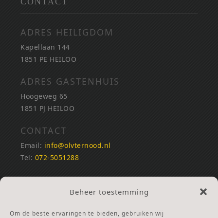
CONTACT
ADRES HEILIGDOM
Kapellaan 144
1851 PE HEILOO
ADRES GASTENHUIS
Hoogeweg 65
1851 PJ HEILOO
CONTACT
Email:
info@olvternood.nl
Tel:
072-5051288
REKENINGNUMMERS
Beheer toestemming
NL25INGB0000672168
NL42RABO0120502399
Om de beste ervaringen te bieden, gebruiken wij