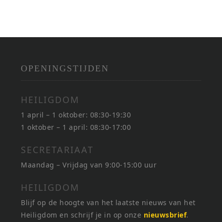
OPENINGSTIJDEN
HEILIGDOM
1 april – 1 oktober: 08:30-19:30
1 oktober – 1 april: 08:30-17:00
SECRETARIAAT
Maandag – Vrijdag van 9:00-15:00 uur
HEILIGDOM
Blijf op de hoogte van het laatste nieuws van het
Heiligdom en schrijf je in op onze
nieuwsbrief
.