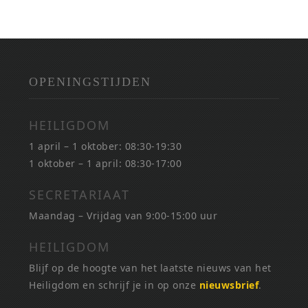
OPENINGSTIJDEN
HEILIGDOM
1 april – 1 oktober: 08:30-19:30
1 oktober – 1 april: 08:30-17:00
SECRETARIAAT
Maandag – Vrijdag van 9:00-15:00 uur
HEILIGDOM
Blijf op de hoogte van het laatste nieuws van het
Heiligdom en schrijf je in op onze
nieuwsbrief
.