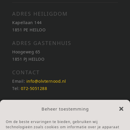
ADRES HEILIGDOM
Kapellaan 144
1851 PE HEILOO
ADRES GASTENHUIS
Hoogeweg 65
1851 PJ HEILOO
CONTACT
Email:
info@olvternood.nl
Tel:
072-5051288
REKENINGNUMMERS
Beheer toestemming
NL25INGB0000672168
NL42RABO0120502399
Om de beste ervaringen te bieden, gebruiken wij
Ga naar Doneren
technologieën zoals cookies om informatie over je apparaat