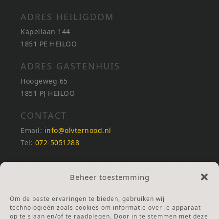
ADRES HEILIGDOM
Kapellaan 144
1851 PE HEILOO
ADRES GASTENHUIS
Hoogeweg 65
1851 PJ HEILOO
CONTACT
Email:
info@olvternood.nl
Tel:
072-5051288
REKENINGNUMMERS
Beheer toestemming
NL25INGB0000672168
NL42RABO0120502399
Om de beste ervaringen te bieden, gebruiken wij
Ga naar Doneren
technologieën zoals cookies om informatie over je apparaat
op te slaan en/of te raadplegen. Door in te stemmen met deze