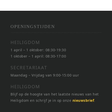
OPENINGSTIJDEN
HEILIGDOM
1 april – 1 oktober: 08:30-19:30
1 oktober – 1 april: 08:30-17:00
SECRETARIAAT
Maandag – Vrijdag van 9:00-15:00 uur
HEILIGDOM
Blijf op de hoogte van het laatste nieuws van het
Heiligdom en schrijf je in op onze
nieuwsbrief
.