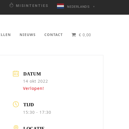
N
MISINTENTIES
NEDERLANDS
▼
ELLEN
NIEUWS
CONTACT
€
0,00
DATUM
14 okt 2022
Verlopen!
TIJD
15:30 - 17:30
LOCATIE