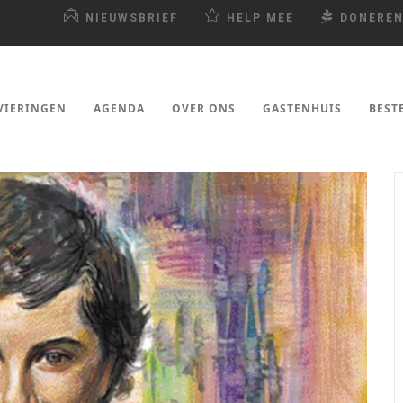
NIEUWSBRIEF
HELP MEE
DONERE
VIERINGEN
AGENDA
OVER ONS
GASTENHUIS
BEST