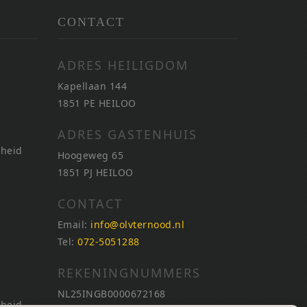
CONTACT
ADRES HEILIGDOM
Kapellaan 144
1851 PE HEILOO
ADRES GASTENHUIS
nheid
Hoogeweg 65
1851 PJ HEILOO
CONTACT
Email:
info@olvternood.nl
Tel:
072-5051288
REKENINGNUMMERS
NL25INGB0000672168
nheid