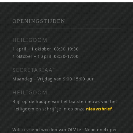
OPENINGSTIJDEN
HEILIGDOM
1 april – 1 oktober: 08:30-19:30
1 oktober – 1 april: 08:30-17:00
SECRETARIAAT
Maandag – Vrijdag van 9:00-15:00 uur
HEILIGDOM
Blijf op de hoogte van het laatste nieuws van het
Heiligdom en schrijf je in op onze
nieuwsbrief
.
Wilt u vriend worden van OLV ter Nood en 4x per