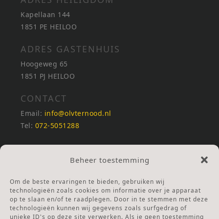
Kapellaan 144
1851 PE HEILOO
ADRES GASTENHUIS
Hoogeweg 65
1851 PJ HEILOO
CONTACT
Email:
info@olvternood.nl
Tel:
072-5051288
REKENINGNUMMERS
Beheer toestemming
NL25INGB0000672168
NL42RABO0120502399
Om de beste ervaringen te bieden, gebruiken wij
Ga naar Doneren
technologieën zoals cookies om informatie over je apparaat
op te slaan en/of te raadplegen. Door in te stemmen met deze
technologieën kunnen wij gegevens zoals surfgedrag of
ANBI Stichting
unieke ID's op deze site verwerken. Als je geen toestemming