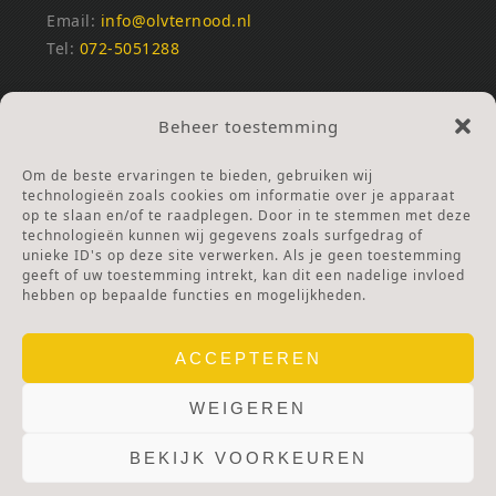
Email:
info@olvternood.nl
Tel:
072-5051288
REKENINGNUMMERS
Beheer toestemming
NL25INGB0000672168
NL42RABO0120502399
Om de beste ervaringen te bieden, gebruiken wij
Ga naar Doneren
technologieën zoals cookies om informatie over je apparaat
op te slaan en/of te raadplegen. Door in te stemmen met deze
technologieën kunnen wij gegevens zoals surfgedrag of
ANBI Stichting
unieke ID's op deze site verwerken. Als je geen toestemming
RSIN nummer:
002832987
geeft of uw toestemming intrekt, kan dit een nadelige invloed
hebben op bepaalde functies en mogelijkheden.
ACCEPTEREN
WEIGEREN
BEKIJK VOORKEUREN
© 2025 OLV TER NOOD.
WEBSITE.
PRIVACY & COOKIES.