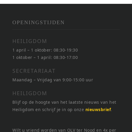
OPENINGSTIJDEN
HEILIGDOM
1 april – 1 oktober: 08:30-19:30
1 oktober – 1 april: 08:30-17:00
SECRETARIAAT
Maandag – Vrijdag van 9:00-15:00 uur
HEILIGDOM
Blijf op de hoogte van het laatste nieuws van het
Heiligdom en schrijf je in op onze
nieuwsbrief
.
Wilt u vriend worden van OLV ter Nood en 4x per