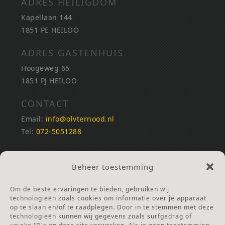
ADRES HEILIGDOM
Kapellaan 144
1851 PE HEILOO
ADRES GASTENHUIS
Hoogeweg 65
1851 PJ HEILOO
CONTACT
Email:
info@olvternood.nl
Tel:
072-5051288
REKENINGNUMMERS
Beheer toestemming
NL25INGB0000672168
NL42RABO0120502399
Om de beste ervaringen te bieden, gebruiken wij
Ga naar Doneren
technologieën zoals cookies om informatie over je apparaat
op te slaan en/of te raadplegen. Door in te stemmen met deze
technologieën kunnen wij gegevens zoals surfgedrag of
ANBI Stichting