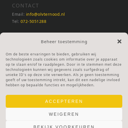
CONTACT
Email:
info@olvternood.nl
Tel:
072-5051288
REKENINGNUMMERS
Beheer toestemming
NL25INGB0000672168
NL42RABO0120502399
Om de beste ervaringen te bieden, gebruiken wij
Ga naar Doneren
technologieën zoals cookies om informatie over je apparaat
op te slaan en/of te raadplegen. Door in te stemmen met deze
technologieën kunnen wij gegevens zoals surfgedrag of
ANBI Stichting
unieke ID's op deze site verwerken. Als je geen toestemming
RSIN nummer:
002832987
geeft of uw toestemming intrekt, kan dit een nadelige invloed
hebben op bepaalde functies en mogelijkheden.
ACCEPTEREN
WEIGEREN
BEKIJK VOORKEUREN