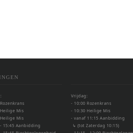
INGEN
:
Vrijdag:
 Rozenkrans
- 10:00 Rozenkrans
 Heilige Mis
- 10:30 Heilige Mis
 Heilige Mis
- vanaf 11:15 Aanbidding
 - 15:45 Aanbidding
↳ (tot Zaterdag 10:15)
 - 15:45 Biechtgelegenheid
- 11:15 - 12:00 Biechtgelege