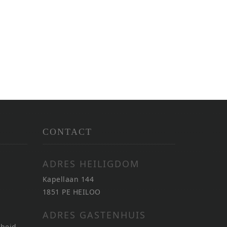
CONTACT
ADRES HEILIGDOM
Kapellaan 144
1851 PE HEILOO
ADRES GASTENHUIS
nheid