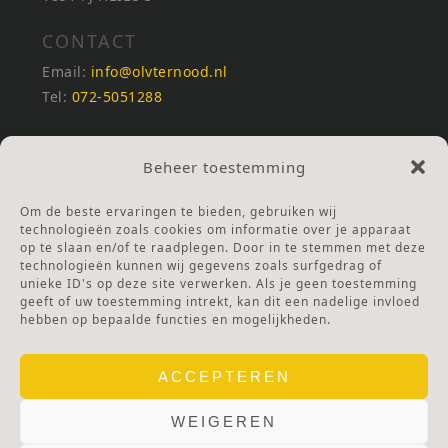
CONTACT
Email:
info@olvternood.nl
Tel:
072-5051288
REKENINGNUMMERS
Beheer toestemming
NL25INGB0000672168
NL42RABO0120502399
Om de beste ervaringen te bieden, gebruiken wij
Ga naar Doneren
technologieën zoals cookies om informatie over je apparaat
op te slaan en/of te raadplegen. Door in te stemmen met deze
technologieën kunnen wij gegevens zoals surfgedrag of
ANBI Stichting
unieke ID's op deze site verwerken. Als je geen toestemming
RSIN nummer:
002832987
geeft of uw toestemming intrekt, kan dit een nadelige invloed
hebben op bepaalde functies en mogelijkheden.
ACCEPTEREN
WEIGEREN