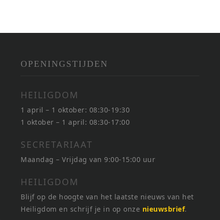
OPENINGSTIJDEN
HEILIGDOM
1 april – 1 oktober: 08:30-19:30
1 oktober – 1 april: 08:30-17:00
SECRETARIAAT
Maandag – Vrijdag van 9:00-15:00 uur
HEILIGDOM
Blijf op de hoogte van het laatste nieuws van het
Heiligdom en schrijf je in op onze
nieuwsbrief
.