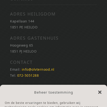
ADRES HEILIGDOM
Kapellaan 144
1851 PE HEILOO
ADRES GASTENHUIS
Hoogeweg 65
1851 PJ HEILOO
CONTACT
Email:
info@olvternood.nl
Tel:
072-5051288
REKENINGNUMMERS
Beheer toestemming
NL25INGB0000672168
NL42RABO0120502399
Om de beste ervaringen te bieden, gebruiken wij
Ga naar Doneren