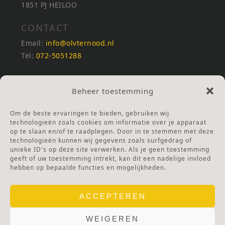
1851 PJ HEILOO
CONTACT
Email:
info@olvternood.nl
Tel:
072-5051288
REKENINGNUMMERS
Beheer toestemming
NL25INGB0000672168
NL42RABO0120502399
Om de beste ervaringen te bieden, gebruiken wij
Ga naar Doneren
technologieën zoals cookies om informatie over je apparaat
op te slaan en/of te raadplegen. Door in te stemmen met deze
technologieën kunnen wij gegevens zoals surfgedrag of
ANBI Stichting
unieke ID's op deze site verwerken. Als je geen toestemming
RSIN nummer:
002832987
geeft of uw toestemming intrekt, kan dit een nadelige invloed
hebben op bepaalde functies en mogelijkheden.
ACCEPTEREN
WEIGEREN