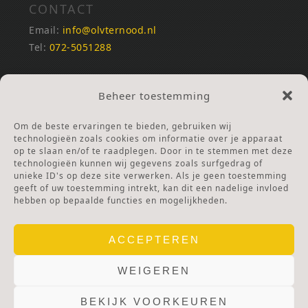
CONTACT
Email:
info@olvternood.nl
Tel:
072-5051288
REKENINGNUMMERS
Beheer toestemming
NL25INGB0000672168
NL42RABO0120502399
Om de beste ervaringen te bieden, gebruiken wij
Ga naar Doneren
technologieën zoals cookies om informatie over je apparaat
op te slaan en/of te raadplegen. Door in te stemmen met deze
technologieën kunnen wij gegevens zoals surfgedrag of
ANBI Stichting
unieke ID's op deze site verwerken. Als je geen toestemming
RSIN nummer:
002832987
geeft of uw toestemming intrekt, kan dit een nadelige invloed
hebben op bepaalde functies en mogelijkheden.
ACCEPTEREN
WEIGEREN
BEKIJK VOORKEUREN
© 2025 OLV TER NOOD.
WEBSITE.
PRIVACY & COOKIES.