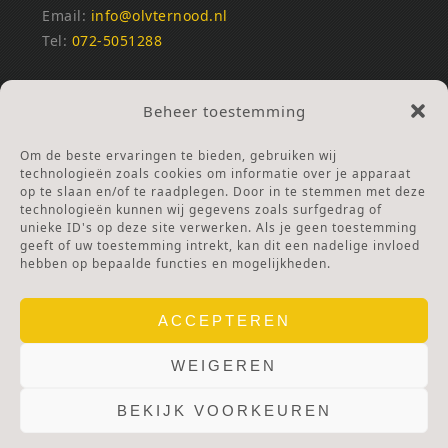
Email:
info@olvternood.nl
Tel:
072-5051288
REKENINGNUMMERS
Beheer toestemming
NL25INGB0000672168
NL42RABO0120502399
Om de beste ervaringen te bieden, gebruiken wij
Ga naar Doneren
technologieën zoals cookies om informatie over je apparaat
op te slaan en/of te raadplegen. Door in te stemmen met deze
technologieën kunnen wij gegevens zoals surfgedrag of
ANBI Stichting
unieke ID's op deze site verwerken. Als je geen toestemming
RSIN nummer:
002832987
geeft of uw toestemming intrekt, kan dit een nadelige invloed
hebben op bepaalde functies en mogelijkheden.
ACCEPTEREN
WEIGEREN
BEKIJK VOORKEUREN
© 2025 OLV TER NOOD.
WEBSITE.
PRIVACY & COOKIES.