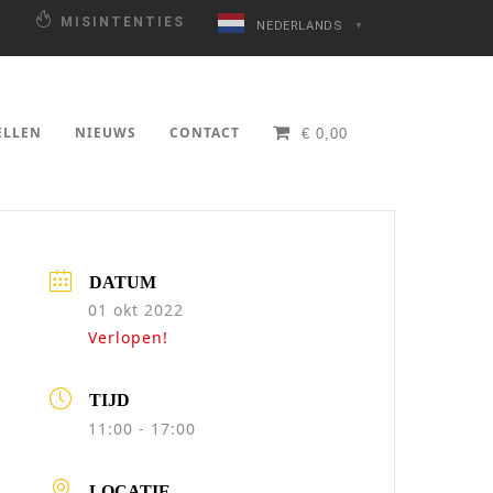
N
MISINTENTIES
NEDERLANDS
▼
ELLEN
NIEUWS
CONTACT
€
0,00
DATUM
01 okt 2022
Verlopen!
TIJD
11:00 - 17:00
LOCATIE