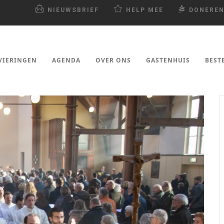
NIEUWSBRIEF
HELP MEE
DONERE
VIERINGEN
AGENDA
OVER ONS
GASTENHUIS
BEST