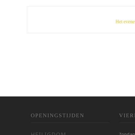
Het evene
OPENINGSTIJDEN
VIER
HEILIGDOM
Zondag