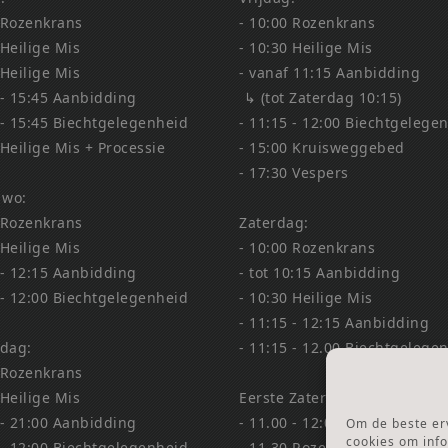
 Rozenkrans
- 10:00 Rozenkrans
 Heilige Mis
- 10:30 Heilige Mis
 Heilige Mis
- vanaf 11:15 Aanbidding
 - 15:45 Aanbidding
↳ (tot Zaterdag 10:15)
 - 15:45 Biechtgelegenheid
- 11:15 - 12:00 Biechtgelege
 Heilige Mis + Processie
- 15:00 Kruisweggebed
- 17:30 Vespers
 wo:
 Rozenkrans
Zaterdag:
 Heilige Mis
- 10:00 Rozenkrans
 - 12:15 Aanbidding
- tot 10:15 Aanbidding
 - 12:00 Biechtgelegenheid
- 10:30 Heilige Mis
- 11:15 - 12:15 Aanbidding
dag:
- 11:15 - 12.00 Biechtgelege
 Rozenkrans
 Heilige Mis
Eerste Zaterdag Bedevaart:
 - 21:00 Aanbidding
- 11.00 - 12:00 Biechtgelege
Om de beste erv
cookies om info
 - 12:00 Biechtgelegenheid
- 11.30 Rozenkrans