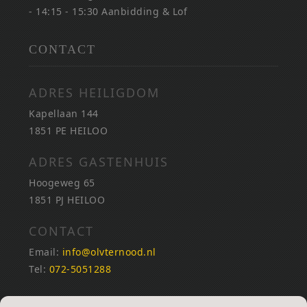
- 14:15 - 15:30 Aanbidding & Lof
CONTACT
ADRES HEILIGDOM
Kapellaan 144
1851 PE HEILOO
ADRES GASTENHUIS
Hoogeweg 65
1851 PJ HEILOO
CONTACT
Email:
info@olvternood.nl
Tel:
072-5051288
REKENINGNUMMERS