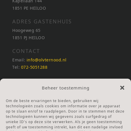
Kapellaan 144
1851 PE HEILOO
ADRES GASTENHUIS
Hoogeweg 65
1851 PJ HEILOO
CONTACT
Email:
info@olvternood.nl
Tel:
072-5051288
REKENINGNUMMERS
Beheer toestemming
NL25INGB0000672168
NL42RABO0120502399
Om de beste ervaringen te bieden, gebruiken wij
Ga naar Doneren
technologieën zoals cookies om informatie over je apparaat
op te slaan en/of te raadplegen. Door in te stemmen met deze
technologieën kunnen wij gegevens zoals surfgedrag of
ANBI Stichting
unieke ID's op deze site verwerken. Als je geen toestemming
RSIN nummer:
002832987
geeft of uw toestemming intrekt, kan dit een nadelige invloed