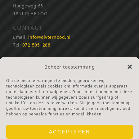
Hoogeweg 65
1851 PJ HEILOO
CONTACT
Email:
info@olvternood.nl
Tel:
072-5051288
REKENINGNUMMERS
Beheer toestemming
NL25INGB0000672168
NL42RABO0120502399
Om de beste ervaringen te bieden, gebruiken wij
Ga naar Doneren
technologieën zoals cookies om informatie over je apparaat
op te slaan en/of te raadplegen. Door in te stemmen met deze
technologieën kunnen wij gegevens zoals surfgedrag of
ANBI Stichting
unieke ID's op deze site verwerken. Als je geen toestemming
RSIN nummer:
002832987
geeft of uw toestemming intrekt, kan dit een nadelige invloed
hebben op bepaalde functies en mogelijkheden.
ACCEPTEREN