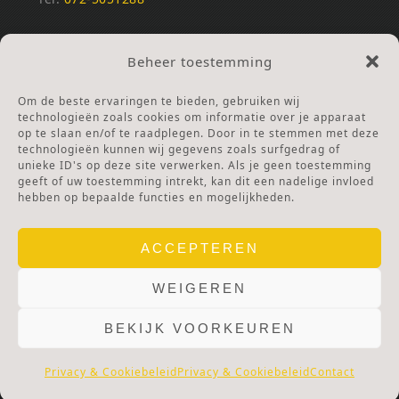
REKENINGNUMMERS
Beheer toestemming
NL25INGB0000672168
NL42RABO0120502399
Om de beste ervaringen te bieden, gebruiken wij
Ga naar Doneren
technologieën zoals cookies om informatie over je apparaat
op te slaan en/of te raadplegen. Door in te stemmen met deze
technologieën kunnen wij gegevens zoals surfgedrag of
ANBI Stichting
unieke ID's op deze site verwerken. Als je geen toestemming
RSIN nummer:
002832987
geeft of uw toestemming intrekt, kan dit een nadelige invloed
hebben op bepaalde functies en mogelijkheden.
ACCEPTEREN
WEIGEREN
BEKIJK VOORKEUREN
© 2025 OLV TER NOOD.
WEBSITE.
PRIVACY & COOKIES.
DISCLAIMER.
AVG PROTOCOL.
Privacy & Cookiebeleid
Privacy & Cookiebeleid
Contact