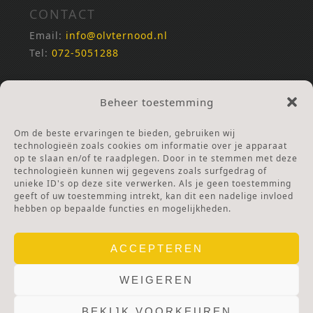
CONTACT
Email:
info@olvternood.nl
Tel:
072-5051288
REKENINGNUMMERS
Beheer toestemming
NL25INGB0000672168
NL42RABO0120502399
Om de beste ervaringen te bieden, gebruiken wij
Ga naar Doneren
technologieën zoals cookies om informatie over je apparaat
op te slaan en/of te raadplegen. Door in te stemmen met deze
technologieën kunnen wij gegevens zoals surfgedrag of
ANBI Stichting
unieke ID's op deze site verwerken. Als je geen toestemming
RSIN nummer:
002832987
geeft of uw toestemming intrekt, kan dit een nadelige invloed
hebben op bepaalde functies en mogelijkheden.
ACCEPTEREN
WEIGEREN
BEKIJK VOORKEUREN